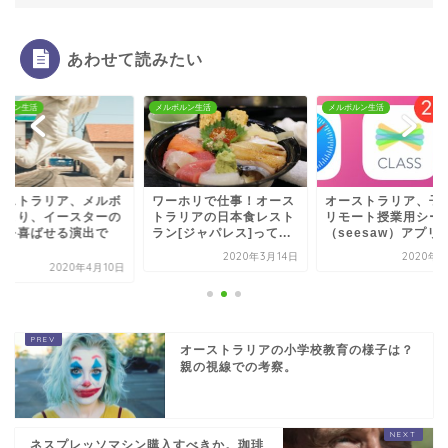
あわせて読みたい
ボルン生活
メルボルン生活
メルボルン生活
ーストラリア、メルボ
ワーホリで仕事！オース
オーストラリア、子
ンより、イースターの
トラリアの日本食レスト
リモート授業用シー
供を喜ばせる演出で
ラン[ジャパレス]って...
（seesaw）アプリ..
.
2020年3月14日
2020年5
2020年4月10日
オーストラリアの小学校教育の様子は？
親の視線での考察。
ネスプレッソマシン購入すべきか。珈琲